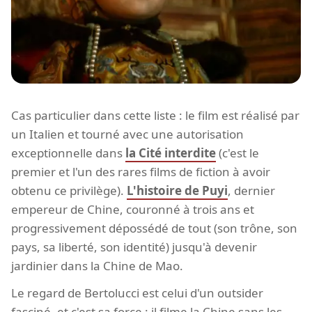
Cas particulier dans cette liste : le film est réalisé par
un Italien et tourné avec une autorisation
exceptionnelle dans
la Cité interdite
(c'est le
premier et l'un des rares films de fiction à avoir
obtenu ce privilège).
L'histoire de Puyi
, dernier
empereur de Chine, couronné à trois ans et
progressivement dépossédé de tout (son trône, son
pays, sa liberté, son identité) jusqu'à devenir
jardinier dans la Chine de Mao.
Le regard de Bertolucci est celui d'un outsider
fasciné, et c'est sa force : il filme la Chine sans les