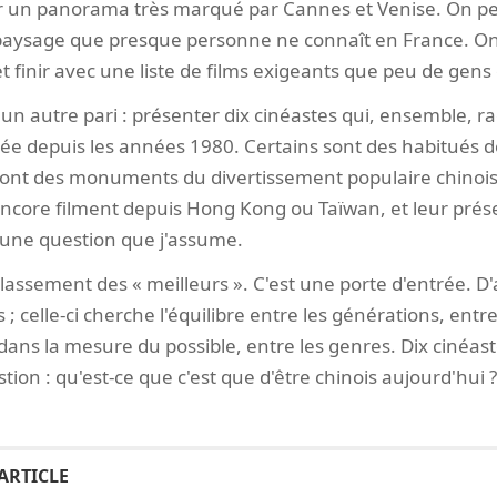
r un panorama très marqué par Cannes et Venise. On peu
 paysage que presque personne ne connaît en France. On 
et finir avec une liste de films exigeants que peu de gens
is un autre pari : présenter dix cinéastes qui, ensemble, r
mée depuis les années 1980. Certains sont des habitués d
sont des monuments du divertissement populaire chinoi
 encore filment depuis Hong Kong ou Taïwan, et leur prés
i une question que j'assume.
lassement des « meilleurs ». C'est une porte d'entrée. D'a
 ; celle-ci cherche l'équilibre entre les générations, entr
, dans la mesure du possible, entre les genres. Dix cinéast
on : qu'est-ce que c'est que d'être chinois aujourd'hui ?