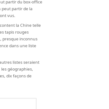
t partir du box-office
peut partir de la
 ont vus.
acontent la Chine telle
es tapis rouges
s, presque inconnus
ence dans une liste
utres listes seraient
e les géographies,
es, dix façons de