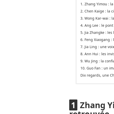
1. Zhang Yimou : la
2. Chen Kaige : la c
3. Wong Kar-wai : 
4. Ang Lee : le pon
5. Jia Zhangke : le
6. Feng Xiaogang :
7. Jia Ling : une vo
8. Ann Hui : les inv
9. Wu Jing : la conf
10. Guo Fan : un im
Dix regards, une 
Zhang Yi
retrouvée