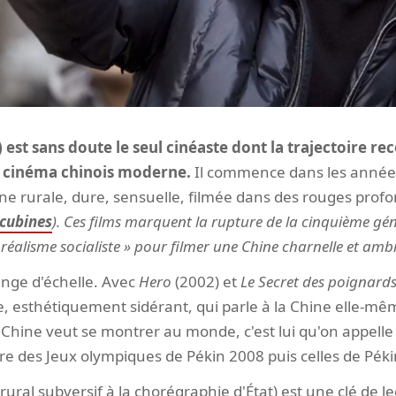
st sans doute le seul cinéaste dont la trajectoire r
u cinéma chinois moderne.
Il commence dans les années
ne rurale, dure, sensuelle, filmée dans des rouges profo
ncubines
). Ces films marquent la rupture de la cinquième géné
 réalisme socialiste » pour filmer une Chine charnelle et amb
nge d'échelle. Avec
Hero
(2002) et
Le Secret des poignards
, esthétiquement sidérant, qui parle à la Chine elle-mê
a Chine veut se montrer au monde, c'est lui qu'on appelle 
e des Jeux olympiques de Pékin 2008 puis celles de Péki
m rural subversif à la chorégraphie d'État) est une clé de l