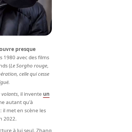
ecouvre presque
 1980 avec des films
nds (
Le Sorgho rouge
,
ration, celle qui cesse
iguë.
 volants
, il invente
un
me autant qu'à
: il met en scène les
n 2022.
ecture à lui seul. Zhang