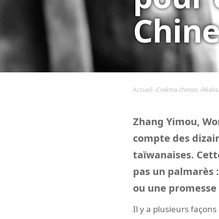
Chine
Accueil
Cinéma chinois
Réalis
Zhang Yimou, Wong
compte des dizain
taïwanaises. Cett
pas un palmarès 
ou une promesse 
Il y a plusieurs façons