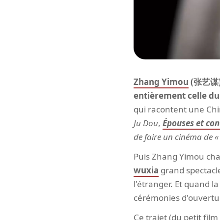
Zhang Yimou
(张艺谋) e
entièrement celle d
qui racontent une Chi
Ju Dou
,
Épouses et co
de faire un cinéma de «
Puis Zhang Yimou cha
wuxia
grand spectacle
l'étranger. Et quand l
cérémonies d'ouvertur
Ce trajet (du petit fil