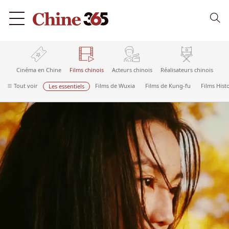
Cinéma en Chine
Films chinois
Acteurs chinois
Réalisateurs chinois
Tout voir
Films de Wuxia
Films de Kung-fu
Films Hist
Les essentiels