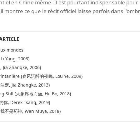
ntiel en Chine même. Il est pourtant indispensable pour
 montre ce que le récit officiel laisse parfois dans l'ombr
eux mondes
 Li Yang, 2003)
, Jia Zhangke, 2006)
 Printanière (春风沉醉的夜晚, Lou Ye, 2009)
天注定, Jia Zhangke, 2013)
ting Still (大象席地而坐, Hu Bo, 2018)
的你, Derek Tsang, 2019)
ve (我不是药神, Wen Muye, 2018)