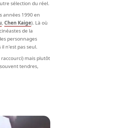
utre sélection du réel.
les années 1990 en
u
,
Chen Kaige
). Là où
cinéastes de la
i des personnages
il n'est pas seul.
 raccourci) mais plutôt
 souvent tendres,