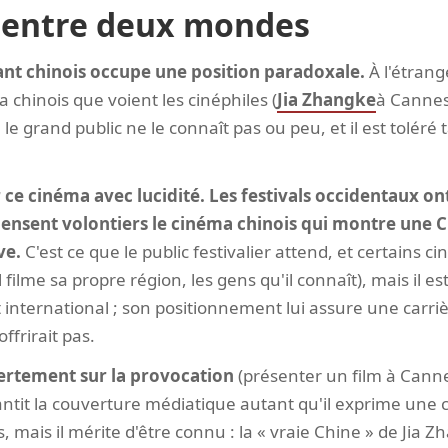
 entre deux mondes
nt chinois occupe une position paradoxale.
À l'étrange
chinois que voient les cinéphiles (
Jia Zhangke
à Cannes
; le grand public ne le connaît pas ou peu, et il est toléré 
r ce cinéma avec lucidité. Les festivals occidentaux on
mpensent volontiers le cinéma chinois qui montre une 
ve.
C'est ce que le public festivalier attend, et certains ci
 filme sa propre région, les gens qu'il connaît), mais il 
 international ; son positionnement lui assure une carriè
ffrirait pas.
ertement sur la provocation
(présenter un film à Canne
antit la couverture médiatique autant qu'il exprime une c
ms, mais il mérite d'être connu : la « vraie Chine » de Jia 