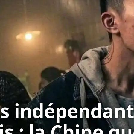
ms indépendant
is : la Chine q