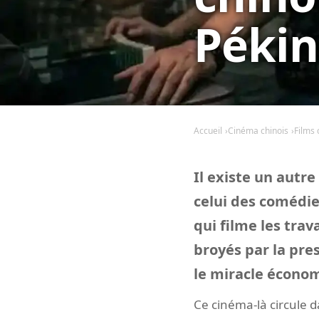
Pékin
Accueil
Cinéma chinois
Films 
Il existe un autre
celui des comédi
qui filme les trav
broyés par la pres
le miracle écono
Ce cinéma-là circule d