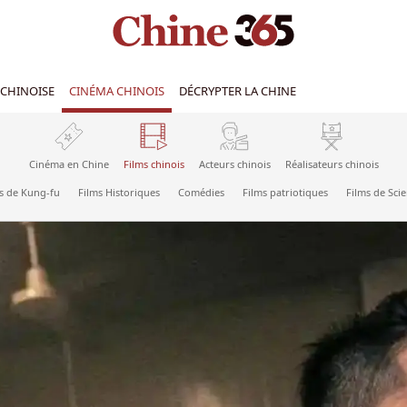
CHINOISE
CINÉMA CHINOIS
DÉCRYPTER LA CHINE
Cinéma en Chine
Films chinois
Acteurs chinois
Réalisateurs chinois
s de Kung-fu
Films Historiques
Comédies
Films patriotiques
Films de Scie