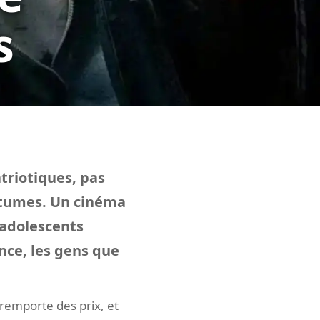
s
atriotiques, pas
stumes. Un cinéma
s adolescents
ance, les gens que
 remporte des prix, et