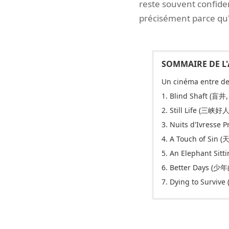
reste souvent confide
précisément parce qu'il
Un cinéma entre d
1. Blind Shaft (盲井,
2. Still Life (三峡好人
3. Nuits d'Ivresse
4. A Touch of Sin (
5. An Elephant Sit
6. Better Days (少年
7. Dying to Survi