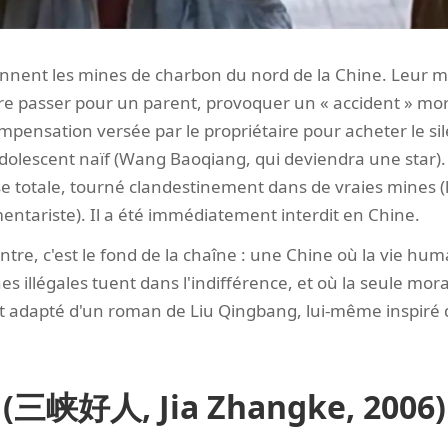
nnent les mines de charbon du nord de la Chine. Leur m
faire passer pour un parent, provoquer un « accident » mor
mpensation versée par le propriétaire pour acheter le sil
 adolescent naïf (Wang Baoqiang, qui deviendra une star). 
e totale, tourné clandestinement dans de vraies mines (le 
ntariste). Il a été immédiatement interdit en Chine.
tre, c'est le fond de la chaîne : une Chine où la vie hum
s illégales tuent dans l'indifférence, et où la seule moral
est adapté d'un roman de Liu Qingbang, lui-même inspiré d
fe (三峡好人, Jia Zhangke, 2006)