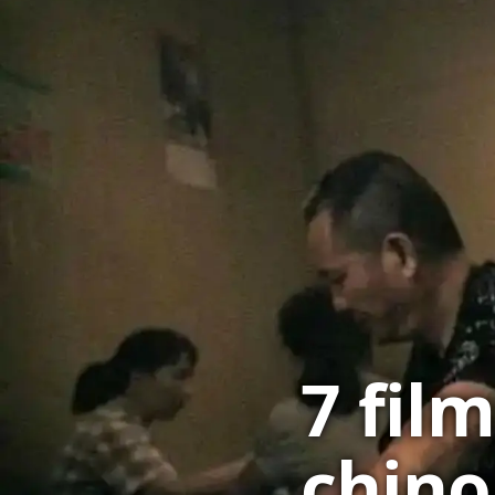
7 fil
chino