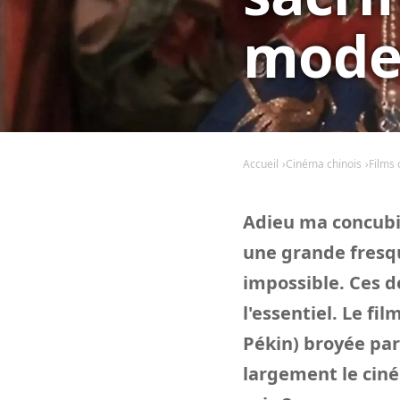
mode
Accueil
Cinéma chinois
Films 
Adieu ma concub
une grande fresq
impossible. Ces d
l'essentiel. Le fil
Pékin) broyée par
largement le ciné