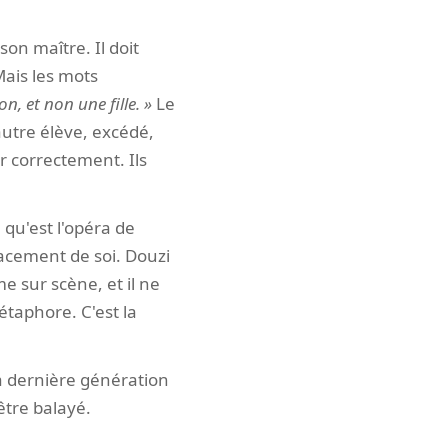
on maître. Il doit
ais les mots
n, et non une fille.
Le
autre élève, excédé,
r correctement. Ils
 qu'est l'opéra de
facement de soi. Douzi
e sur scène, et il ne
étaphore. C'est la
 la dernière génération
être balayé.