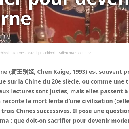
rne
chinois
Drames historiques chinois
Adieu ma concubine
ine (霸王别姬, Chen Kaige, 1993) est souvent 
ue sur la Chine du 20e siècle, ou comme une 
eux lectures sont justes, mais elles passent à
m raconte la mort lente d'une civilisation (cell
 trois Chines successives. Il pose une questi
ma : que doit-on sacrifier pour devenir moder