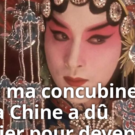
 ma concubine 
a Chine a dû
fier pour deven