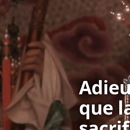
Adieu
que l
sacri