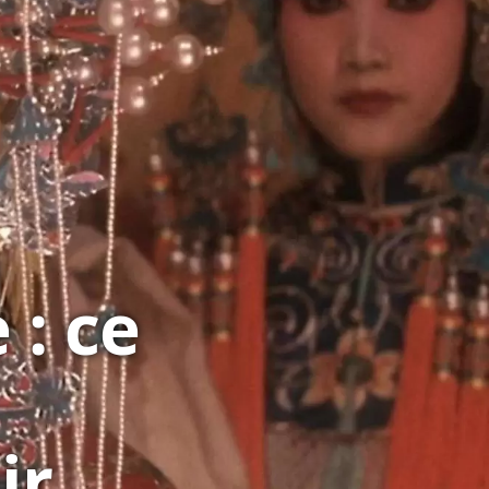
: ce
ir