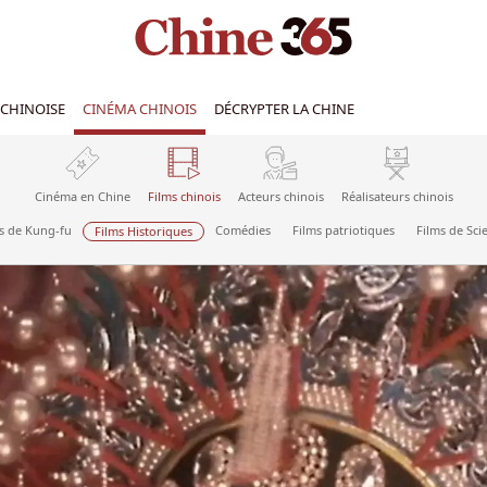
CHINOISE
CINÉMA CHINOIS
DÉCRYPTER LA CHINE
Cinéma en Chine
Films chinois
Acteurs chinois
Réalisateurs chinois
s de Kung-fu
Comédies
Films patriotiques
Films de Sci
Films Historiques