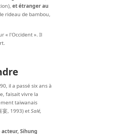
ion),
et étranger au
e le rideau de bambou,
r « l'Occident ». Il
rt.
ondre
, il a passé six ans à
 faisait vivre la
nement taïwanais
喜宴, 1993) et
Salé,
 acteur, Sihung