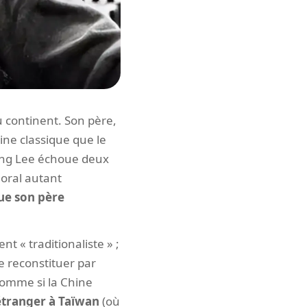
u continent. Son père,
ne classique que le
 Ang Lee échoue deux
moral autant
 que son père
t « traditionaliste » ;
e reconstituer par
 comme si la Chine
étranger à Taïwan
(où