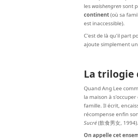
les
waishengren
sont p
continent
(où sa fami
est inaccessible).
C'est de là qu'il part p
ajoute simplement un tr
La trilogie
Quand Ang Lee commenc
la maison à s'occuper 
famille. Il écrit, enc
récompense enfin son 
Sucré
(飲食男女, 1994)
On appelle cet ensem