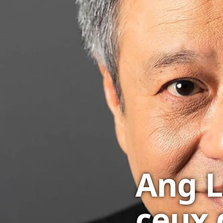
Ang L
ceux 