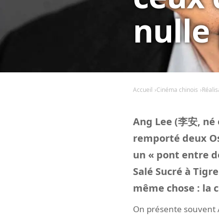
nulle
Accueil
Cinéma chinois
Réalis
Ang Lee (李安, né e
remporté deux Os
un « pont entre d
Salé Sucré à Tigr
même chose : la c
On présente souvent A