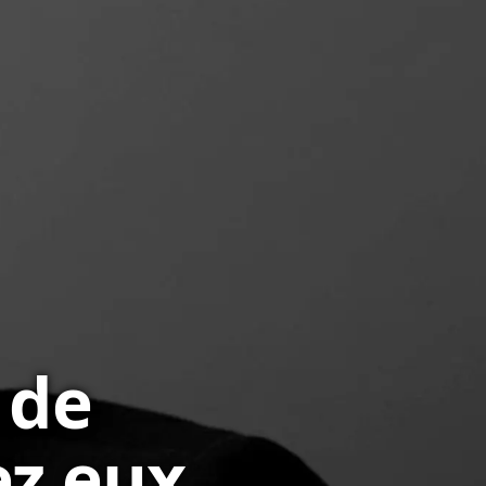
 de
ez eux