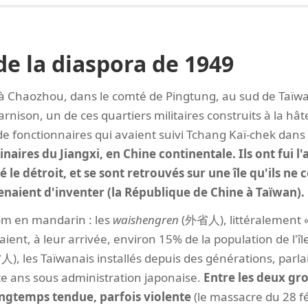
de la diaspora de 1949
à Chaozhou, dans le comté de Pingtung, au sud de Taïwan.
garnison, un de ces quartiers militaires construits à la hât
 de fonctionnaires qui avaient suivi Tchang Kaï-chek dans 
inaires du Jiangxi, en Chine continentale. Ils ont fui l
le détroit, et se sont retrouvés sur une île qu'ils ne 
enaient d'inventer (la République de Chine à Taïwan).
om en mandarin : les
waishengren
(外省人), littéralement «
aient, à leur arrivée, environ 15% de la population de l'îl
, les Taïwanais installés depuis des générations, parlai
e ans sous administration japonaise.
Entre les deux gro
ongtemps tendue, parfois violente
(le massacre du 28 fé