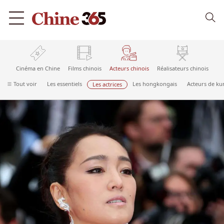
Cinéma en Chine
Films chinois
Acteurs chinois
Réalisateurs chinois
Tout voir
Les essentiels
Les hongkongais
Acteurs de ku
Les actrices