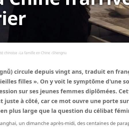
ier
té chinoise
La famille en Chine
Shengnu
ǚ) circule depuis vingt ans, traduit en fra
ieilles filles ». On y voit le symptôme d'une s
ression sur ses jeunes femmes diplômées. Cett
st juste à côté, car ce mot ouvre une porte sur
n plus large que la question du célibat fémi
nghai, un dimanche après-midi, des centaines de parap