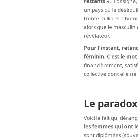
restants ».
Il désigne
un pays où le déséquil
trente millions d'homm
alors que le masculin
révélateur.
Pour l'instant, reten
féminin. C'est le mot
financièrement, satisf
collective dont elle n
Le paradoxe
Voici le fait qui déran
les femmes qui ont l
sont diplômées (souven