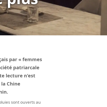
nçais par « femmes
ociété patriarcale
e lecture n'est
 la Chine
nin.
luies sont ouverts au