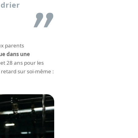
drier
ux parents
due dans une
et 28 ans pour les
 retard sur soi-même :