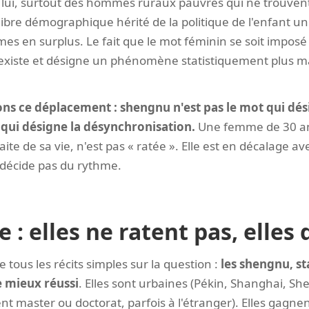
, lui, surtout des hommes ruraux pauvres qui ne trouven
ibre démographique hérité de la politique de l'enfant un
es en surplus. Le fait que le mot féminin se soit imposé
 existe et désigne un phénomène statistiquement plus mas
ons ce déplacement : shengnu n'est pas le mot qui dési
 qui désigne la désynchronisation.
Une femme de 30 an
aite de sa vie, n'est pas « ratée ». Elle est en décalage a
e décide pas du rythme.
 : elles ne ratent pas, elles
ge tous les récits simples sur la question :
les shengnu, st
e mieux réussi
. Elles sont urbaines (Pékin, Shanghai, Sh
t master ou doctorat, parfois à l'étranger). Elles gagnent