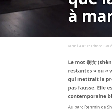
à mar
Accueil
Culture chinoise
Socié
Le mot 剩女 (shèngn
restantes » ou « v
qui mettrait la p
pas fausse. Elle e
contemporaine bie
Au parc Renmin de Sha