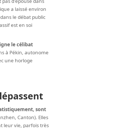
t pas d'épouse dans
ique a laissé environ
 dans le débat public
sif est en soi
gne le célibat
s à Pékin, autonome
vec une horloge
 dépassent
atistiquement, sont
enzhen, Canton). Elles
 leur vie, parfois très