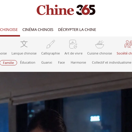
CHINOISE
CINÉMA CHINOIS
DÉCRYPTER LA CHINE
noise
Langue chinoise
Calligraphie
Art de vivre
Cuisine chinoise
Société ch
Éducation
Guanxi
Face
Harmonie
Collectif et individualisme
Famille