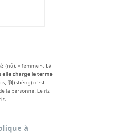
 女 (nǚ), « femme ».
La
 elle charge le terme
is, 剩 (shèng) n'est
de la personne. Le riz
iz.
plique à