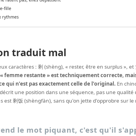
-fille
x rythmes
on traduit mal
 caractères : 剩 (shèng), « rester, être en surplus », et
 « femme restante » est techniquement correcte, mais
 qui n'est pas exactement celle de l'original.
En chino
 il décrit une position dans une séquence, pas une qualité 
as est 剩饭 (shèngfàn), sans qu'on jette d'opprobre sur le r
rend le mot piquant, c'est qu'il s'ap