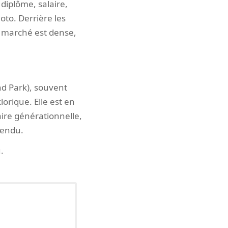
 diplôme, salaire,
oto. Derrière les
e marché est dense,
nd Park), souvent
orique. Elle est en
ire générationnelle,
tendu.
.