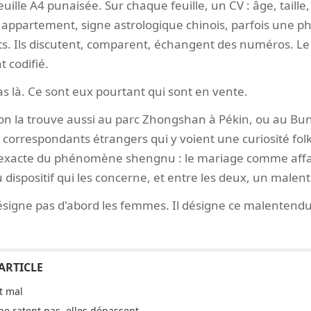
uille A4 punaisée. Sur chaque feuille, un CV : âge, taille,
 appartement, signe astrologique chinois, parfois une ph
ts. Ils discutent, comparent, échangent des numéros. L
 codifié.
s là. Ce sont eux pourtant qui sont en vente.
on la trouve aussi au parc Zhongshan à Pékin, ou au Bu
correspondants étrangers qui y voient une curiosité folkl
us exacte du phénomène shengnu : le mariage comme affa
 dispositif qui les concerne, et entre les deux, un malen
signe pas d'abord les femmes. Il désigne ce malentendu
t mal
 ne ratent pas, elles dépassent