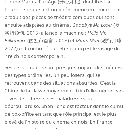
troupe Mahua FunAge (开心麻花), dont il est la
figure de proue, est un phénomène en Chine : elle
produit des pièces de théâtre comiques qui sont
ensuite adaptées au cinéma.
Goodbye Mr. Loser
(夏
洛特烦恼, 2015) a lancé la machine ;
Hello Mr.
Billionaire
(西虹市首富, 2018) et
Moon Man
(独行月球,
2022) ont confirmé que Shen Teng est le visage du
rire chinois contemporain.
Ses personnages sont presque toujours les mêmes :
des types ordinaires, un peu losers, qui se
retrouvent dans des situations absurdes. C'est la
Chine de la classe moyenne qui rit d'elle-même : ses
rêves de richesse, ses maladresses, sa
débrouillardise. Shen Teng est l'acteur dont le cumul
de box-office en tant que rôle principal est le plus
élevé de l'histoire du cinéma chinois. En France,