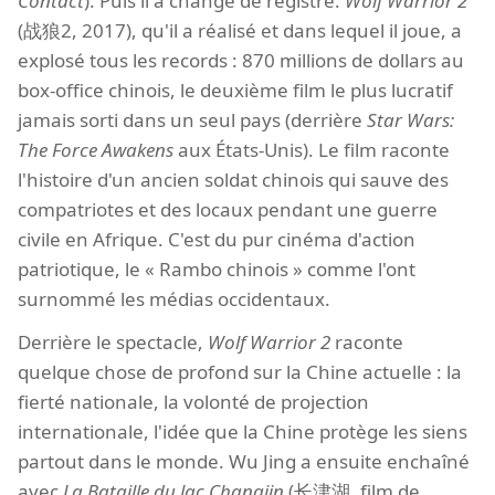
Contact
). Puis il a changé de registre.
Wolf Warrior 2
(战狼2, 2017), qu'il a réalisé et dans lequel il joue, a
explosé tous les records : 870 millions de dollars au
box-office chinois, le deuxième film le plus lucratif
jamais sorti dans un seul pays (derrière
Star Wars:
The Force Awakens
aux États-Unis). Le film raconte
l'histoire d'un ancien soldat chinois qui sauve des
compatriotes et des locaux pendant une guerre
civile en Afrique. C'est du pur cinéma d'action
patriotique, le « Rambo chinois » comme l'ont
surnommé les médias occidentaux.
Derrière le spectacle,
Wolf Warrior 2
raconte
quelque chose de profond sur la Chine actuelle : la
fierté nationale, la volonté de projection
internationale, l'idée que la Chine protège les siens
partout dans le monde. Wu Jing a ensuite enchaîné
avec
La Bataille du lac Changjin
(长津湖, film de