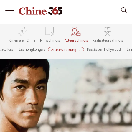
Cinéma en Chine
Films chinois
Acteurs chinois
Réalisateurs chinois
 actrices
Les hongkongais
Passés par Hollywood
La 
Acteurs de kung-fu