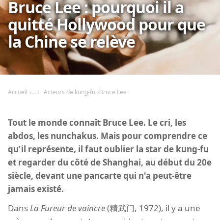
Bruce Lee : pourquoi il a
quitté Hollywood pour que
la Chine se relève
Accueil
Acteurs de kung-fu
Bruce Lee
Tout le monde connaît Bruce Lee. Le cri, les
abdos, les nunchakus. Mais pour comprendre ce
qu'il représente, il faut oublier la star de kung-fu
et regarder du côté de Shanghai, au début du 20e
siècle, devant une pancarte qui n'a peut-être
jamais existé.
Dans
La Fureur de vaincre
(精武门, 1972), il y a une