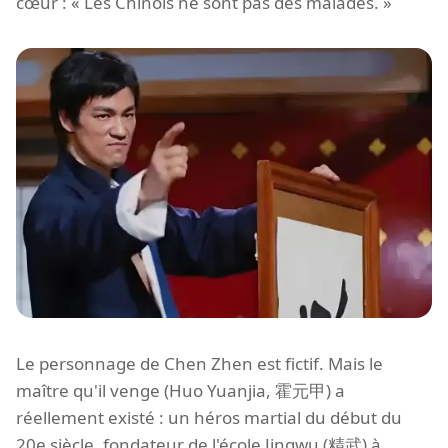
cœur : « Les Chinois ne sont pas des malades. »
Le personnage de Chen Zhen est fictif. Mais le
maître qu'il venge (Huo Yuanjia, 霍元甲) a
réellement existé : un héros martial du début du
20e siècle, fondateur de l'école Jingwu (精武) à