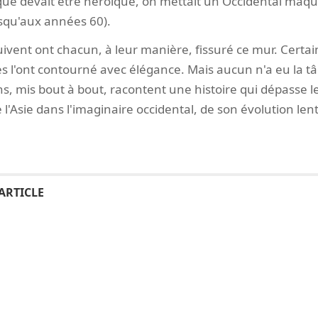
ue devait être héroïque, on mettait un Occidental maquil
usqu'aux années 60).
uivent ont chacun, à leur manière, fissuré ce mur. Certai
es l'ont contourné avec élégance. Mais aucun n'a eu la tâc
, mis bout à bout, racontent une histoire qui dépasse le 
 l'Asie dans l'imaginaire occidental, de son évolution lente