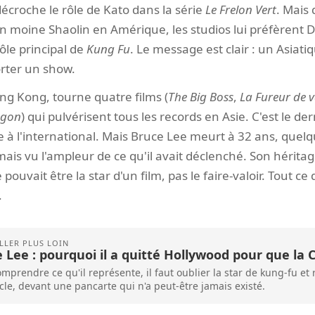
écroche le rôle de Kato dans la série
Le Frelon Vert
. Mais
un moine Shaolin en Amérique, les studios lui préfèrent 
rôle principal de
Kung Fu
. Le message est clair : un Asiatiq
orter un show.
ng Kong, tourne quatre films (
The Big Boss
,
La Fureur de 
agon
) qui pulvérisent tous les records en Asie. C'est le de
e à l'international. Mais Bruce Lee meurt à 32 ans, quel
jamais vu l'ampleur de ce qu'il avait déclenché. Son héritag
ouvait être la star d'un film, pas le faire-valoir. Tout ce q
.
 Lee : pourquoi il a quitté Hollywood pour que la 
mprendre ce qu'il représente, il faut oublier la star de kung-fu e
cle, devant une pancarte qui n'a peut-être jamais existé.