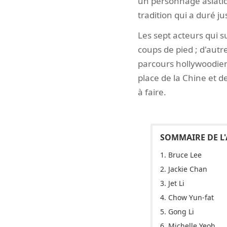
un personnage asiatiq
tradition qui a duré j
Les sept acteurs qui s
coups de pied ; d'autr
parcours hollywoodiens
place de la Chine et de
à faire.
1. Bruce Lee
2. Jackie Chan
3. Jet Li
4. Chow Yun-fat
5. Gong Li
6. Michelle Yeoh