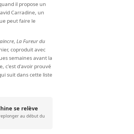
 quand il propose un
David Carradine, un
ue peut faire le
vaincre
,
La Fureur du
rnier, coproduit avec
ques semaines avant la
e, c'est d'avoir prouvé
ui suit dans cette liste
Chine se relève
t replonger au début du