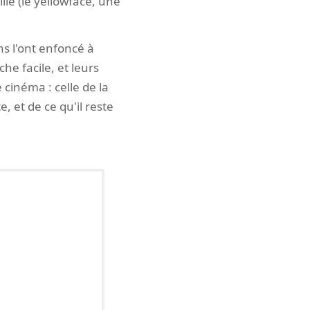
lé (le yellowface, une
ns l'ont enfoncé à
he facile, et leurs
cinéma : celle de la
, et de ce qu'il reste