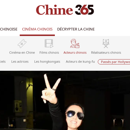
CHINOISE
CINÉMA CHINOIS
DÉCRYPTER LA CHINE
Cinéma en Chine
Films chinois
Acteurs chinois
Réalisateurs chinois
iels
Les actrices
Les hongkongais
Acteurs de kung-fu
Passés par Hollyw