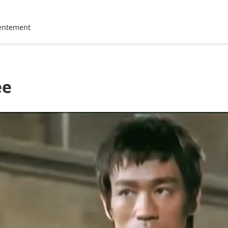
lentement
ee