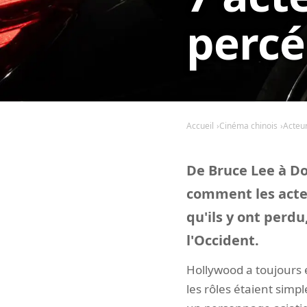
percé
Accueil
Cinéma chinois
Acteur
De Bruce Lee à Don
comment les acteu
qu'ils y ont perdu
l'Occident.
Hollywood a toujours 
les rôles étaient simp