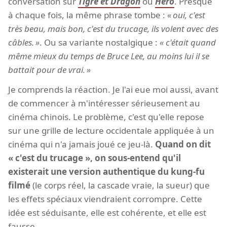
conversation sur
Tigre et Dragon
ou
Hero
. Presque
à chaque fois, la même phrase tombe :
oui, c'est
très beau, mais bon, c'est du trucage, ils volent avec des
câbles.
. Ou sa variante nostalgique :
c'était quand
même mieux du temps de Bruce Lee, au moins lui il se
battait pour de vrai.
Je comprends la réaction. Je l'ai eue moi aussi, avant
de commencer à m'intéresser sérieusement au
cinéma chinois. Le problème, c'est qu'elle repose
sur une grille de lecture occidentale appliquée à un
cinéma qui n'a jamais joué ce jeu-là.
Quand on dit
« c'est du trucage », on sous-entend qu'il
existerait une version authentique du kung-fu
filmé
(le corps réel, la cascade vraie, la sueur) que
les effets spéciaux viendraient corrompre. Cette
idée est séduisante, elle est cohérente, et elle est
fausse.