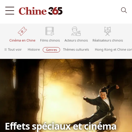
Cinéma en Chine
Films chinois
Acteurs chinois
Réalisateurs chinois
Tout voir
Histoire
Thèmes culturels
Hong Kong et Chine con
Genres
Effets spéciaux et cinéma