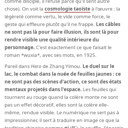
comme disciple, il refuse parce qu'il sent autre
chose). On voit la
cosmologie taoïste
à l'œuvre : la
légèreté comme vertu, le vide comme force, le
geste qui effleure plutôt qu'il ne frappe.
Les câbles
ne sont pas là pour faire illusion, ils sont là pour
rendre visible une qualité intérieure du
personnage.
C'est exactement ce que faisait le
roman *wuxia*, avec ses mots, en 1925.
Pareil dans
Hero
de Zhang Yimou.
Le duel sur le
lac, le combat dans la nuée de feuilles jaunes : ce
ne sont pas des scènes d'action, ce sont des états
mentaux projetés dans l'espace.
Les feuilles qui
tournent au rouge quand la colère monte ne sont
pas un effet décoratif, elles sont la colère elle-
même, rendue visible. Le numérique ne sert pas à
impressionner, il sert à traduire en image ce que la
tradition chinoise nomme
qi
(气), le souffle, l'énergie