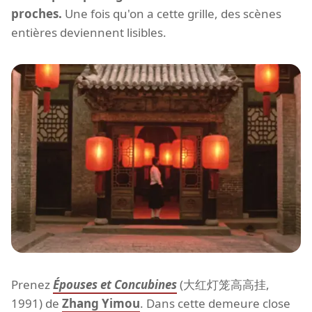
proches.
Une fois qu'on a cette grille, des scènes
entières deviennent lisibles.
Prenez
Épouses et Concubines
(大红灯笼高高挂,
1991) de
Zhang Yimou
. Dans cette demeure close