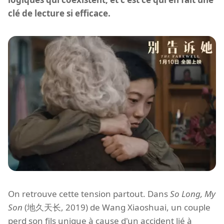
clé de lecture si efficace.
On retrouve cette tension partout. Dans
So Long, My
Son
(地久天长, 2019) de Wang Xiaoshuai, un couple
perd son fils unique à cause d'un accident lié à