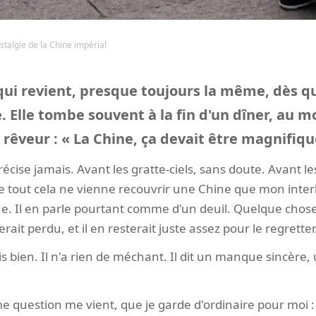
stalgie de la Chine impérial
 qui revient, presque toujours la même, dès 
ne. Elle tombe souvent à la fin d'un dîner, au 
 rêveur : « La Chine, ça devait être magnifiq
écise jamais. Avant les gratte-ciels, sans doute. Avant les
e tout cela ne vienne recouvrir une Chine que mon interl
ue. Il en parle pourtant comme d'un deuil. Quelque chose
erait perdu, et il en resterait juste assez pour le regretter
is bien. Il n'a rien de méchant. Il dit un manque sincère,
e question me vient, que je garde d'ordinaire pour moi : q