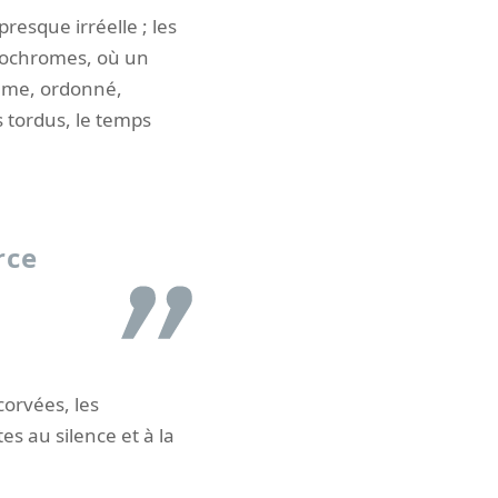
resque irréelle ; les
nochromes, où un
calme, ordonné,
s tordus, le temps
rce
corvées, les
tes au silence et à la