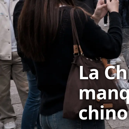
La Ch
manqu
chino