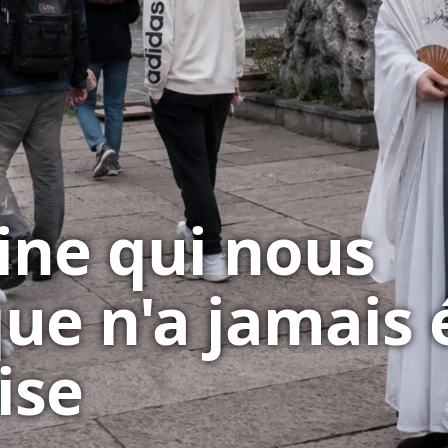
ine qui nous
e n'a jamais 
ise