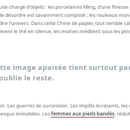
ite chargé d'objets : les porcelaines Ming, d'une finesse p
ù le désordre est savamment composé ; les rouleaux mo
 dire l'univers. Dans cette Chine de papier, tout semble 
oivent le thé en silence, les moines méditent sous les pin
tte image apaisée tient surtout pa
oublie le reste.
on. Les guerres de succession. Les impôts écrasants, les 
presque immobiles. Les
femmes aux pieds bandés
, rédui