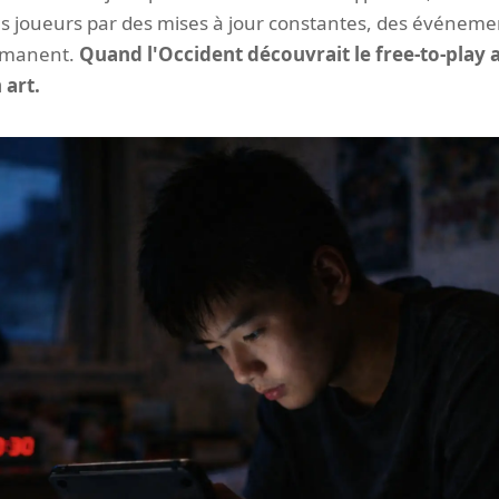
 des joueurs par des mises à jour constantes, des événem
ermanent.
Quand l'Occident découvrait le free-to-play 
 art.