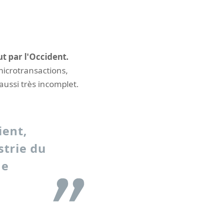
t par l'Occident.
microtransactions,
aussi très incomplet.
ient,
strie du
ne