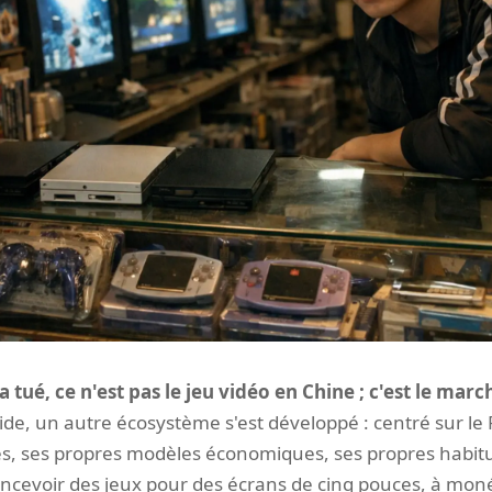
a tué, ce n'est pas le jeu vidéo en Chine ; c'est le march
ide, un autre écosystème s'est développé : centré sur le P
es, ses propres modèles économiques, ses propres habitu
oncevoir des jeux pour des écrans de cinq pouces, à moné