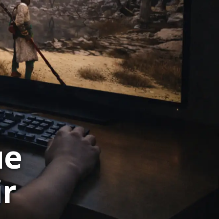
ue
ir