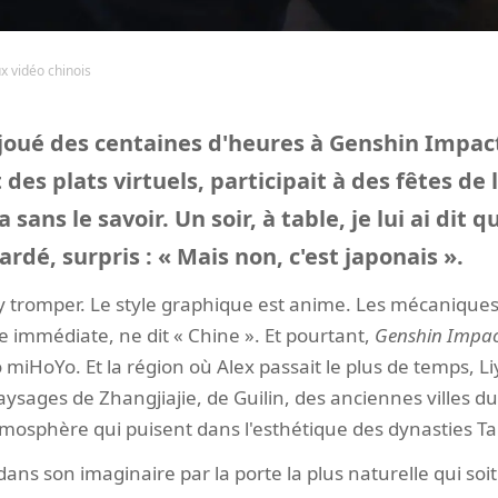
ux vidéo chinois
a joué des centaines d'heures à Genshin Impact
 des plats virtuels, participait à des fêtes de
 sans le savoir. Un soir, à table, je lui ai dit q
gardé, surpris : « Mais non, c'est japonais ».
 s'y tromper. Le style graphique est anime. Les mécaniques
e immédiate, ne dit « Chine ». Et pourtant,
Genshin Impa
 miHoYo. Et la région où Alex passait le plus de temps, L
aysages de Zhangjiajie, de Guilin, des anciennes villes 
tmosphère qui puisent dans l'esthétique des dynasties Ta
ans son imaginaire par la porte la plus naturelle qui soit :