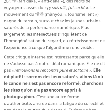
反打卡 (fǎn dǎkǎ, « anti-daka »), des récits de
voyageurs lassés du
j'y suis allé, j'ai coché
. Le
mouvement du 慢游 (mànyóu, « tourisme lent »)
gagne du terrain, surtout chez les jeunes urbains
saturés de la performance numérique. Plus
largement, les intellectuels s'inquiètent de
l'homogénéisation du regard, du rétrécissement de
l'expérience à ce que l'algorithme rend visible.
Cette critique interne est intéressante parce qu'elle
ne s'adosse pas à notre idéal romantique. Elle ne dit
pas
retrouvons la rencontre pure et solitaire
.
Elle
dit plutôt : sortons des lieux saturés, allons là où
le canon ne s'est pas encore reformé, cherchons
les sites qu'on n'a pas encore appris à
photographier.
C'est une autre forme
d'authenticité, ancrée dans la fatigue du collectif et
non dans le mythe du sujet seul. Et c'est un bon