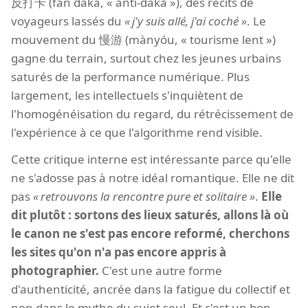
反打卡 (fǎn dǎkǎ, « anti-daka »), des récits de
voyageurs lassés du
j'y suis allé, j'ai coché
. Le
mouvement du 慢游 (mànyóu, « tourisme lent »)
gagne du terrain, surtout chez les jeunes urbains
saturés de la performance numérique. Plus
largement, les intellectuels s'inquiètent de
l'homogénéisation du regard, du rétrécissement de
l'expérience à ce que l'algorithme rend visible.
Cette critique interne est intéressante parce qu'elle
ne s'adosse pas à notre idéal romantique. Elle ne dit
pas
retrouvons la rencontre pure et solitaire
.
Elle
dit plutôt : sortons des lieux saturés, allons là où
le canon ne s'est pas encore reformé, cherchons
les sites qu'on n'a pas encore appris à
photographier.
C'est une autre forme
d'authenticité, ancrée dans la fatigue du collectif et
non dans le mythe du sujet seul. Et c'est un bon