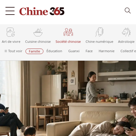
Art de vivre
Cuisine chinoise
Société chinoise
Chine numérique
Astrologie
Tout voir
Éducation
Guanxi
Face
Harmonie
Collectif 
Famille