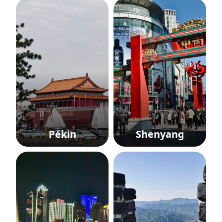
Pékin
Shenyang