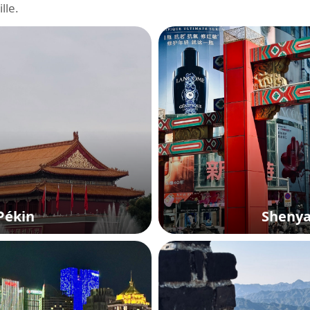
lle.
Pékin
Sheny