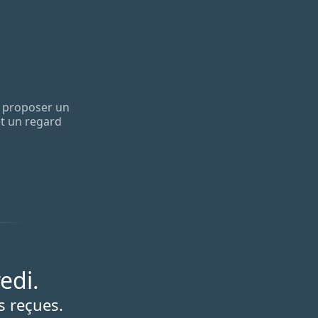
et proposer un
et un regard
edi.
s reçues.