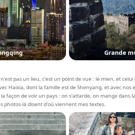
ongqing
Grande mu
'est pas un lieu, c'est un point de vue : le mien, et celui
avec Haixia, dont la famille est de Shenyang, et avec nos 
la façon de voir un pays : on s'attarde, on mange dans l
s photos-là disent d'où viennent mes textes.