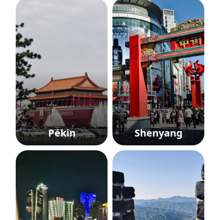
Pékin
Shenyang