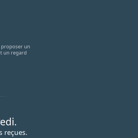
et proposer un
et un regard
edi.
s reçues.