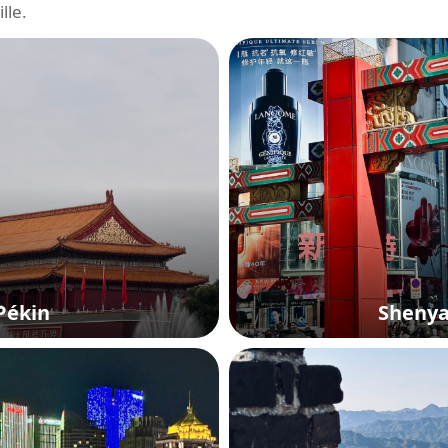
lle.
Pékin
Sheny