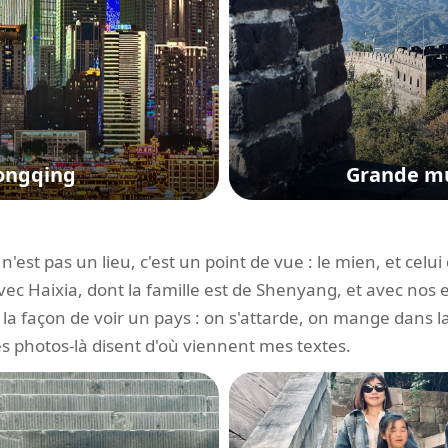
ongqing
Grande mu
'est pas un lieu, c'est un point de vue : le mien, et celui
avec Haixia, dont la famille est de Shenyang, et avec nos 
la façon de voir un pays : on s'attarde, on mange dans l
s photos-là disent d'où viennent mes textes.