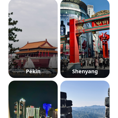
Pékin
Shenyang