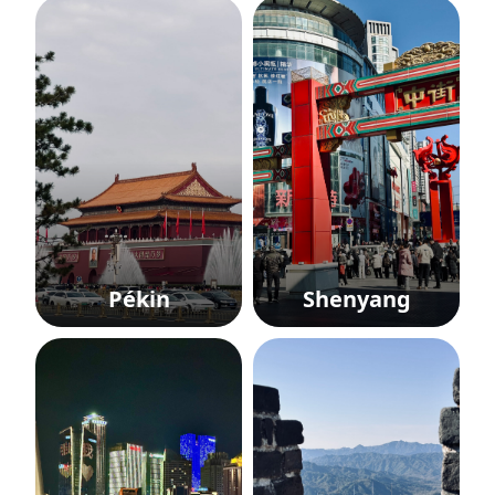
Pékin
Shenyang