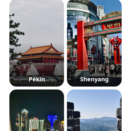
Pékin
Shenyang